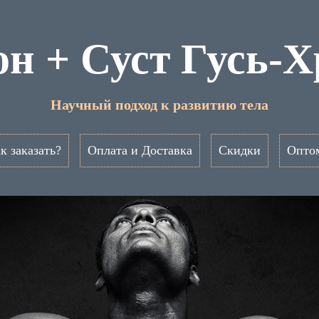
н + Суст Гусь-
Научный подход к развитию тела
к заказать?
Оплата и Доставка
Скидки
Опто