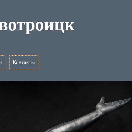
вотроицк
м
Контакты